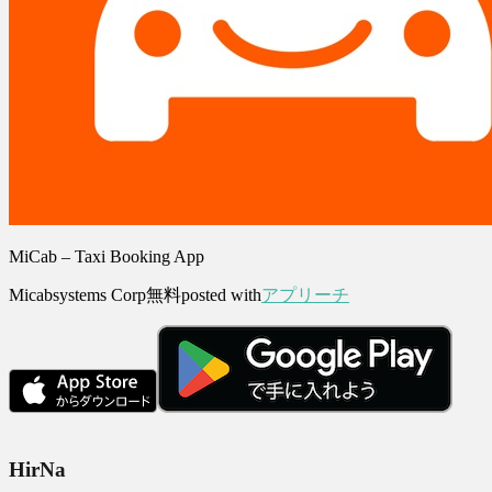
MiCab – Taxi Booking App
Micabsystems Corp
無料
posted with
アプリーチ
HirNa