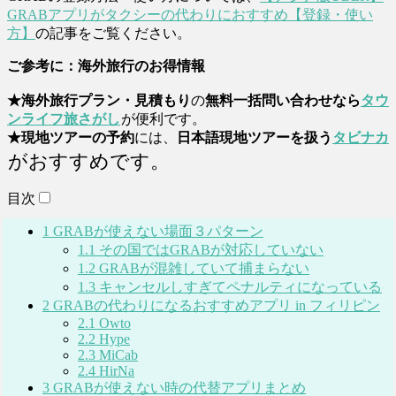
GRABアプリがタクシーの代わりにおすすめ【登録・使い
方】
の記事をご覧ください。
ご参考に：海外旅行のお得情報
★海外旅行プラン・見積もり
の
無料一括問い合わせなら
タウ
ンライフ旅さがし
が便利です。
★現地ツアーの予約
には、
日本語現地ツアーを扱う
タビナカ
がおすすめです。
目次
1
GRABが使えない場面３パターン
1.1
その国ではGRABが対応していない
1.2
GRABが混雑していて捕まらない
1.3
キャンセルしすぎてペナルティになっている
2
GRABの代わりになるおすすめアプリ in フィリピン
2.1
Owto
2.2
Hype
2.3
MiCab
2.4
HirNa
3
GRABが使えない時の代替アプリまとめ