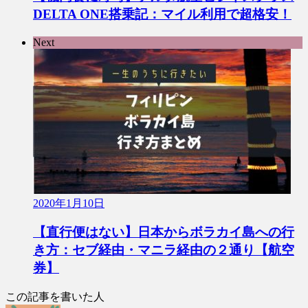
DELTA ONE搭乗記：マイル利用で超格安！
Next
2020年1月10日
【直行便はない】日本からボラカイ島への行
き方：セブ経由・マニラ経由の２通り【航空
券】
この記事を書いた人