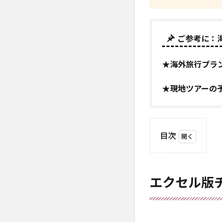
ご参考に：
★海外旅行プラ
★現地ツアーの
目次
1
エク
セル
エクセル版
版チ
ェッ
クリ
スト