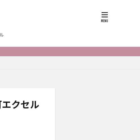
ル
可エクセル