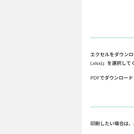
3
機内
持ち
込み
荷物
（リ
ュッ
ク・
エクセルをダウンロー
スー
(.xlsx)」を選択し
ツケ
ース
小）
PDFでダウンロード
4
預け
荷物
（ス
ーツ
ケー
印刷したい場合は、
ス）