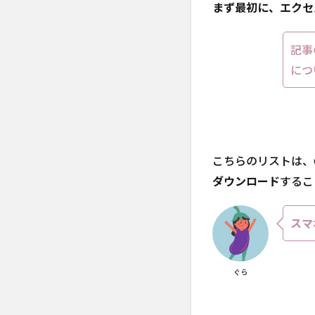
【印
まず最初に、エクセ
刷
可】
記事
1.1
につ
エク
セル
とし
ての
ダウ
ンロ
こちらのリストは、
ード
方法
ダウンロード
するこ
1.2
印刷
スマ
方法
2
小さ
ぐら
な手
持ち