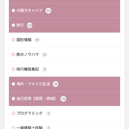
共働きキャリア
14
旅行
120
国別情報
97
旅のノウハウ
15
飛行機搭乗記
8
海外・アメリカ生活
24
自己投資【英語・資格】
24
プログラミング
3
一級建築士試験
3