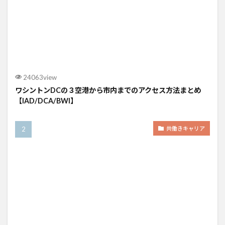
24063view
ワシントンDCの３空港から市内までのアクセス方法まとめ
【IAD/DCA/BWI】
共働きキャリア