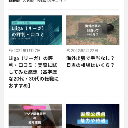
新着順
人気順
お勧めカテゴリ
共働きキャリア
ブログ
雑記
海外・アメリカ生活
旅行
2022年1月27日
2022年1月22日
Liiga（リーガ）の評
海外出張で手当なし？
判・口コミ：実際に試
日当の相場はいくら？
してみた感想【高学歴
な20代・30代の転職に
おすすめ】