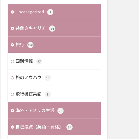
Uncategorized
1
共働きキャリア
14
旅行
120
国別情報
97
旅のノウハウ
15
飛行機搭乗記
8
海外・アメリカ生活
24
自己投資【英語・資格】
24