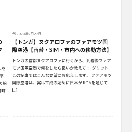
2020年9月27日
の
【トンガ】ヌクアロファのファアモツ国
フ
際空港【両替・SIM・市内への移動方法】
トンガの首都ヌクアロファに行くから、到着後ファア
モツ国際空港で何をしたら良いか教えて！ グリット
ルを
この記事ではこんな要望にお応えします。 ファアモツ
太平
国際空港は、実は平成の始めに日本がJICAを通じて
の船
[…]
港町