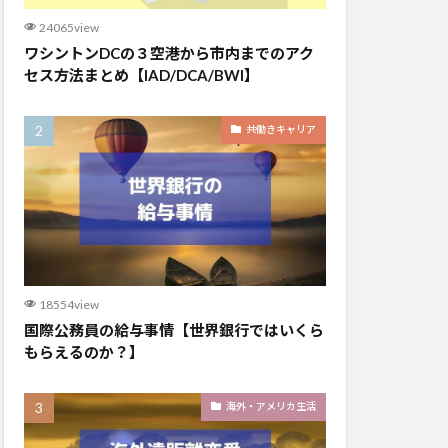
24065view
ワシントンDCの３空港から市内までのアク
セス方法まとめ【IAD/DCA/BWI】
共働きキャリア
18554view
国際公務員の給与事情【世界銀行ではいくら
もらえるのか？】
海外・アメリカ生活