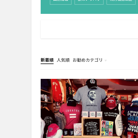
新着順
人気順
お勧めカテゴリ
共働きキャリア
ブログ
雑記
海外・アメリカ生活
旅行