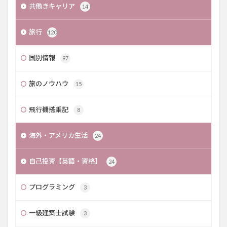
共働きキャリア
14
旅行
120
国別情報
97
旅のノウハウ
15
飛行機搭乗記
8
海外・アメリカ生活
24
自己投資【英語・資格】
24
プログラミング
3
一級建築士試験
3