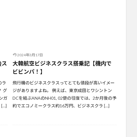
2024年3月17日
Qス
大韓航空ビジネスクラス搭乗記【機内で
ビビンパ！】
のラ
飛行機のビジネスクラスってとても値段が高いイメー
 グ
ジがありますよね。 例えば、東京成田とワシントン
ンガ
DCを結ぶANAのNH01, 02便の往復では、2か月後の予
…]
約でエコノミークラス約16万円、ビジネスクラ […]