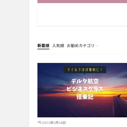
新着順
人気順
お勧めカテゴリ
共働きキャリア
ブログ
雑記
海外・アメリカ生活
旅行
2021年5月18日