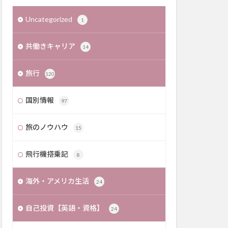
Uncategorized
1
共働きキャリア
14
旅行
120
国別情報
97
旅のノウハウ
15
飛行機搭乗記
8
海外・アメリカ生活
24
自己投資【英語・資格】
24