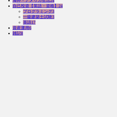
海外・アメリカ生活
24
自己投資【英語・資格】
24
プログラミング
3
一級建築士試験
3
英語
17
資産運用
6
雑記
8