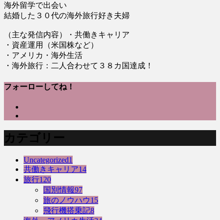
海外留学で出会い
結婚した３０代の海外旅行好き夫婦
（主な発信内容）・共働きキャリア
・資産運用（米国株など）
・アメリカ・海外生活
・海外旅行：二人合わせて３８カ国達成！
フォーローしてね！
カテゴリー
Uncategorized
1
共働きキャリア
14
旅行
120
国別情報
97
旅のノウハウ
15
飛行機搭乗記
8