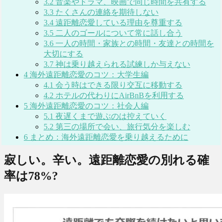
3.2
音楽やドラマ、映画で同じ時間を共有する
3.3
たくさんの連絡を期待しない
3.4
遠距離恋愛している理由を尊重する
3.5
二人のゴールについて常に話し合う
3.6
一人の時間・家族との時間・友達との時間を
大切にする
3.7
神は乗り越えられる試練しか与えない
4
海外遠距離恋愛のコツ：大学生編
4.1
会う時はできる限り交互に移動する
4.2
ホテルの代わりにAirBnBを利用する
5
海外遠距離恋愛のコツ：社会人編
5.1
夜遅くまで遊ぶのは控えていく
5.2
第三の場所で会い、旅行気分を楽しむ
6
まとめ：海外遠距離恋愛を乗り越えるために
寂しい。辛い。遠距離恋愛の別れる確
率は78%?