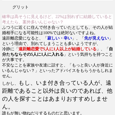
グリット
確率は高そうに見えるけど、22%は別れずに結婚していると
考えたら、案外多いんじゃない？
ふつうに近くに住んで付き合っていたとしても、その人が結
婚相手になる可能性は100%では絶対ないですよね。
遠距離恋愛になると、「
寂しい・辛い
」、「
先が見えない
」
という理由で、別れてしまうことも多いようですが、
冷静に「
遠距離恋愛で5人に1人以上が結婚している
」、「
自
分たちならその5人に1人に入れる
」という気持ちを持つこと
が大事です。
不安なことを家族や友達に話すと、「もっと良い人が身近に
いるんじゃない？」といったアドバイスをもらうかもしれま
せん。
もし、いま付き合っている人が、遠
しかし、
距離であること以外は良いのであれば、
他
の人を探すことはあまりおすすめしませ
ん。
誰もが無い物ねだりするものだと思います。