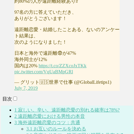
約80%の人が遠距離経験あり⁉️
97名の方に答えていただき、
ありがとうございます！
遠距離恋愛・結婚したことある、ないのアンケー
ト結果は、
次のようになりました！
日本と海外で遠距離😨が47%
海外同士が12%
国内は20%
https://t.co/ZZXcoJxTKk
pic.twitter.com/VqUaBMpGRl
— グリット🇺🇸世界で仕事 (@GlobalLifetips1)
July 7, 2019
目次
1
寂しい。辛い。遠距離恋愛の別れる確率は78%?
2
遠距離恋愛における男性の本音
3
海外遠距離恋愛のコツ：共通
3.1
お互いのルールを決める