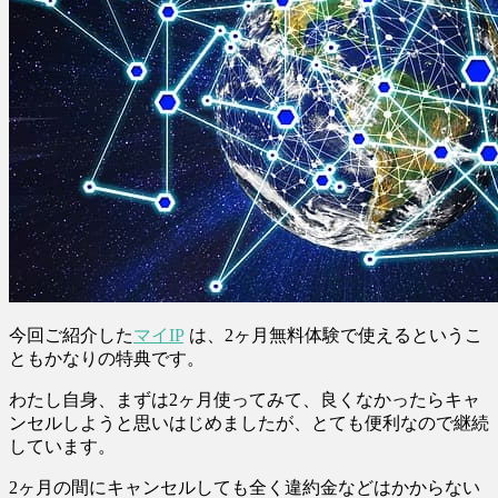
今回ご紹介した
マイIP
は、2ヶ月無料体験で使えるというこ
ともかなりの特典です。
わたし自身、まずは2ヶ月使ってみて、良くなかったらキャ
ンセルしようと思いはじめましたが、とても便利なので継続
しています。
2ヶ月の間にキャンセルしても全く違約金などはかからない