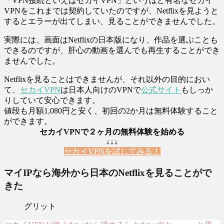
「VPN接続といえばセカイVPN」というほど有名なセカイ
VPNをこれまでは契約していたのですが、Netflixを見ようと
するとエラーが出てしまい、見ることができませんでした。
実際には、画面はNetflixの日本版になり、作品を選ぶことも
できるのですが、肝心の動画を選んでも再生することができ
ませんでした。
Netflixを見ることはできませんが、それ以外の目的におい
て、
セカイVPN
は日本人向けのVPNで
公式サイト
もしっか
りしていて安心できます。
値段も月額1,080円と安く、初回の2か月は無料体験すること
ができます。
セカイVPNで２ヶ月の無料体験を始める
↓↓↓
セカイVPNを試してみる！
マイIPなら海外から日本のNetflixを見ることがで
きた
グリット