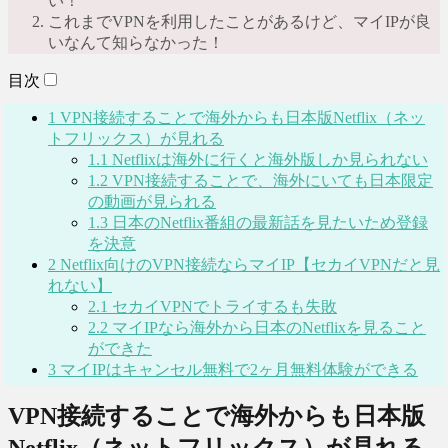
い！
これまでVPNを利用したことがあるけど、マイIPが良
いなんて知らなかった！
目次
1
VPN接続することで海外からも日本版Netflix（ネッ
トフリックス）が見れる
1.1
Netflixは海外に行くと海外版しか見られない
1.2
VPN接続することで、海外にいても日本限定
の動画が見られる
1.3
日本のNetflix番組の最新話を見たいため登録
を決意
2
Netflix向けのVPN接続ならマイIP【セカイVPNだと見
れない】
2.1
セカイVPNでトライするも失敗
2.2
マイIPなら海外から日本のNetflixを見ること
ができた
3
マイIPはキャンセル無料で2ヶ月無料体験ができる
VPN接続することで海外からも日本版