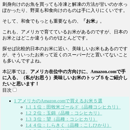
刺身向けのお魚を買っても冷凍と解凍の方法が甘いのか水っ
ぽかったり、野菜も和食向けのものは手に入りにくいです。
そして、和食でもっとも重要なもの、
「お米」
。
これも、アメリカで育てているお米があるのですが、日本の
お米とはどこか違うものがほとんどです。
探せば比較的日本のお米に近い、美味しいお米もあるのです
が、そういったお米って近くのスーパーだと置いてないこと
も多いんですよね。
本記事では、
アメリカ在位中の方向けに、Amazon.comで手
に入る、（私がお思う）美味しいお米のトップ５をご紹介し
たいと思います！
目次
1
アメリカのAmazon.comで買えるお米５選
1.1
１位：田牧米ゴールド（品種コシヒカリ）
1.2
２位：玉錦（品種：コシヒカリ）
1.3
３位：望（品種：コシヒカリ）
1.4
４位：しらきく（品種：こしひかり）