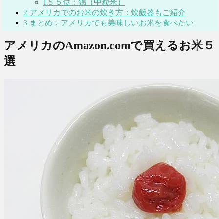
1.5
５位：錦（中粒米）
2
アメリカでのお米の炊き方：炊飯器もご紹介
3
まとめ：アメリカでも美味しいお米を食べたい
アメリカのAmazon.comで買えるお米５
選