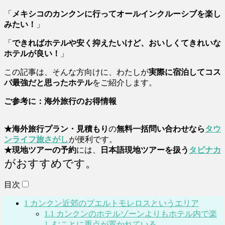
「
メキシコのカンクンに行ってオールインクルーシブを楽し
みたい！
」
「
できればホテルや安く抑えたいけど、おいしくてきれいな
ホテルが良い！
」
この記事は、そんな方向けに、わたしが
実際に宿泊してコス
パ最強だと思ったホテル
をご紹介します。
ご参考に：海外旅行のお得情報
★海外旅行プラン・見積もり
の
無料一括問い合わせなら
タウ
ンライフ旅さがし
が便利です。
★現地ツアーの予約
には、
日本語現地ツアーを扱う
タビナカ
がおすすめです。
目次
1
カンクン近郊のプエルトモレロスというエリア
1.1
カンクンのホテルゾーンよりもホテル内で楽
しむことに重点が置かれている