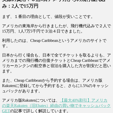
み：2人で15万円
まず、１番目の理由として、値段が安いことです。
アメリカの東海岸から行きましたが、飛行機代込みで２人で
15万円、1人7万5千円で３泊４日できました。
利用したのは、Cheap Caribbeanというアメリカのサイトで
す。
日本から行く場合も、日本で全てチケットを取るよりも、ア
メリカまでの飛行機の往復チケットとCheap Caribbeanでアメ
リカーカンクンの航空券と宿泊を購入した方が割安だと思い
ます。
また、Cheap Caribbeanから予約する場合は、アメリカ版
Rakutenに登録してから予約すると、さらに1.5%のキャッシ
ュバックがあります。
アメリカ版Rakutenについては、
【最大40%割引】アメリカ
の楽天Rakuten（旧Ebates）経由の買い物でキャッシュバック
GET
の記事で詳しく解説しています。