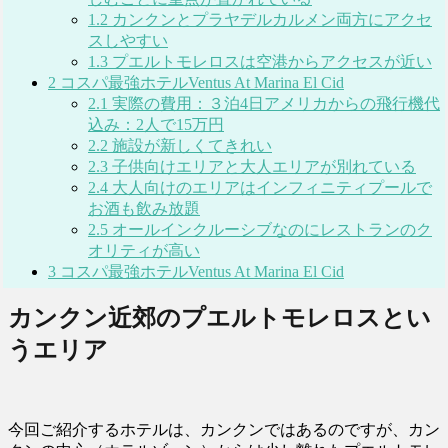
1.2
カンクンとプラヤデルカルメン両方にアクセ
スしやすい
1.3
プエルトモレロスは空港からアクセスが近い
2
コスパ最強ホテルVentus At Marina El Cid
2.1
実際の費用：３泊4日アメリカからの飛行機代
込み：2人で15万円
2.2
施設が新しくてきれい
2.3
子供向けエリアと大人エリアが別れている
2.4
大人向けのエリアはインフィニティプールで
お酒も飲み放題
2.5
オールインクルーシブなのにレストランのク
オリティが高い
3
コスパ最強ホテルVentus At Marina El Cid
カンクン近郊のプエルトモレロスとい
うエリア
今回ご紹介するホテルは、カンクンではあるのですが、カン