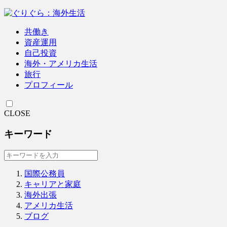
共働き
資産運用
自己投資
海外・アメリカ生活
旅行
プロフィール
CLOSE
キーワード
国際公務員
キャリアと家庭
海外出張
アメリカ生活
ブログ