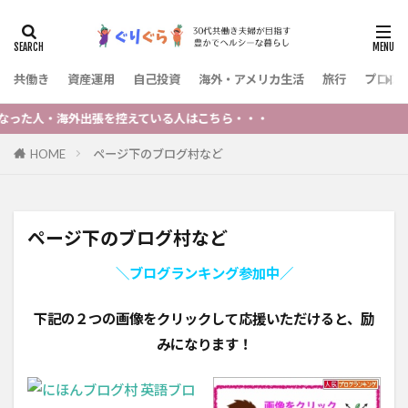
共働き
資産運用
自己投資
海外・アメリカ生活
旅行
プロフ
た人・海外出張を控えている人はこちら・・・
HOME
ページ下のブログ村など
ページ下のブログ村など
＼ブログランキング参加中／
下記の２つの画像をクリックして応援いただけると、励
みになります！