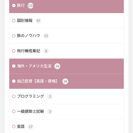
旅行
120
国別情報
97
旅のノウハウ
15
飛行機搭乗記
8
海外・アメリカ生活
24
自己投資【英語・資格】
24
プログラミング
3
一級建築士試験
3
英語
17