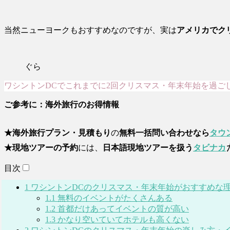
当然ニューヨークもおすすめなのですが、実は
アメリカでク
ぐら
ワシントンDCでこれまでに2回クリスマス・年末年始を過ご
ご参考に：海外旅行のお得情報
★海外旅行プラン・見積もり
の
無料一括問い合わせなら
タウ
★現地ツアーの予約
には、
日本語現地ツアーを扱う
タビナカ
目次
1
ワシントンDCのクリスマス・年末年始がおすすめな
1.1
無料のイベントがたくさんある
1.2
首都だけあってイベントの質が高い
1.3
かなり空いていてホテルも高くない