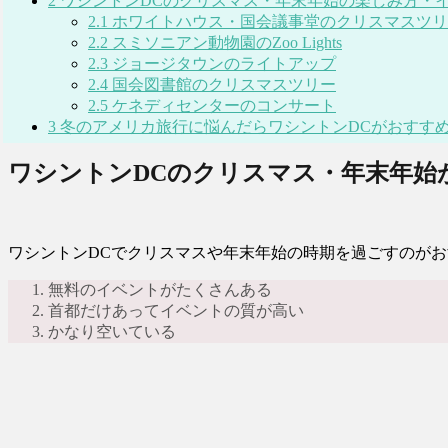
2
ワシントンDCのクリスマス・年末年始の楽しみ方・
2.1
ホワイトハウス・国会議事堂のクリスマスツリ
2.2
スミソニアン動物園のZoo Lights
2.3
ジョージタウンのライトアップ
2.4
国会図書館のクリスマスツリー
2.5
ケネディセンターのコンサート
3
冬のアメリカ旅行に悩んだらワシントンDCがおすす
ワシントンDCのクリスマス・年末年始
ワシントンDCでクリスマスや年末年始の時期を過ごすのが
無料のイベントがたくさんある
首都だけあってイベントの質が高い
かなり空いている