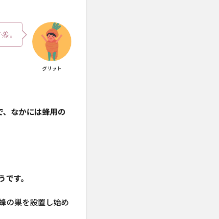
🐝。
グリット
。
で、なかには蜂用の
うです。
蜂の巣を設置し始め