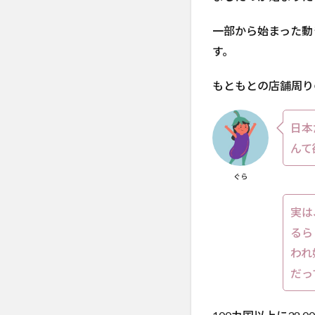
【公
式】
一部から始まった動
がオ
す。
ープ
ン
もともとの店舗周り
日本
んて
ぐら
実は
るら
われ
だっ