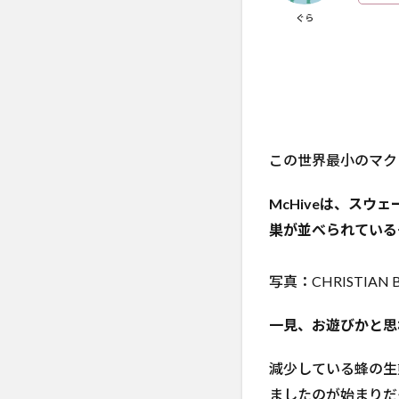
クド
ぐら
ナル
ド
【公
式】
の細
部へ
のこ
この世界最小のマク
だわ
りは
すご
McHiveは、ス
い
巣が並べられている
3
まと
写真：CHRISTIAN B
め：
世界
一見、お遊びかと思
最小
のマ
クド
減少している蜂の生
ナル
ましたのが始まりだ
ド