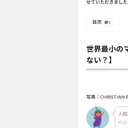
せていただきました
目次
1
世
界最小
のマク
世界最小の
ドナル
ド【公
ない？】
式】が
オープ
ン
【え、
人間用
じゃな
写真：CHRISTIAN B
い？】
2
世界
人間
最小
ハン
のマ