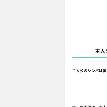
0.1.5
シンバ
の見守
り役：
ザズー
0.1.6
助言者
のラフ
ィキ
主人
0.1.7
ハク
ナ・マ
主人公のシンバは実
タタの
１人目
プン
バ：声
優は佐
藤二朗
0.1.8