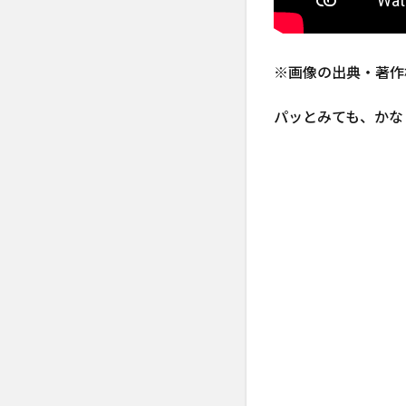
優は賀
来賢人
0.1.2
※画像の出典・著作
シンバ
の彼女
パッとみても、かな
ナラ：
声優は
門山葉
子
0.1.3
シンバ
の父：
ムファ
サ
0.1.4
シンバ
の母：
サラビ