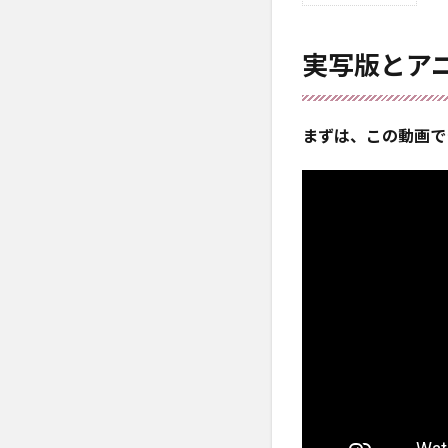
0.1
実写
版と
実写版とア
アニ
メ版
ライ
まずは、この動画で
オン
キン
グの
比較
動
画・
画像
0.1.1
主人公
のシン
バ（幼
少
期）：
吹替え
版の声