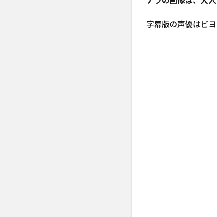
ナラの画像は、大人
ハク
ナ・マ
字幕版の声優はビヨ
タタの
２人目
ティモ
ン：声
優はミ
キの亜
生
0.1.9
悪役の
スカ
ー：声
優は江
口洋介
0.2
実写
版ラ
イオ
ンキ