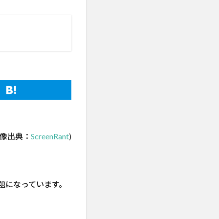
画像出典：
ScreenRant
)
題になっています。